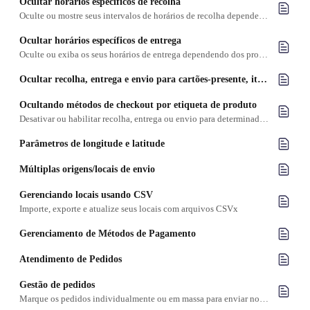
Ocultar horários específicos de recolha
Oculte ou mostre seus intervalos de horários de recolha dependendo dos produtos, data e/ou local
Ocultar horários específicos de entrega
Oculte ou exiba os seus horários de entrega dependendo dos produtos, data e/ou local.
Ocultar recolha, entrega e envio para cartões-presente, itens virtuais e itens digitais
Ocultando métodos de checkout por etiqueta de produto
Desativar ou habilitar recolha, entrega ou envio para determinados grupos de produtos com base na etiqueta do produto
Parâmetros de longitude e latitude
Múltiplas origens/locais de envio
Gerenciando locais usando CSV
Importe, exporte e atualize seus locais com arquivos CSVx
Gerenciamento de Métodos de Pagamento
Atendimento de Pedidos
Gestão de pedidos
Marque os pedidos individualmente ou em massa para enviar notificações aos seus clientes sobre as alterações de status dos pedidos.