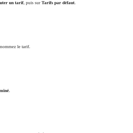
uter un tarif
, puis sur 
Tarifs par défaut
.
enommez le tarif.
miné
.