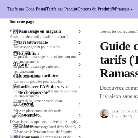
Passer au contenu principal
Tarifs par Code Postal
Tarifs par Produit
Options du Produit
Français
Sur cette page
Exigences
Ramassage en magasin
Toutes les collections
Assistant de configuration des tarifs
Guide d
Tarifs de ramassage
Livraison locale
Ramassage gratuit pour tous les
emplacements
Expédition
tarifs (
Le prix du ramassage est le même pour tous
les emplacements
Tarifs
Le prix du ramassage varie selon
Ramass
l'emplacement
Intégrations tarifaires
Tarifs de livraison
Livraisons gratuites pour tous les
emplacements
Tarifs avec l'API du service
Découvrez commen
Le prix des livraisons est le même pour tous
de transporteur
Livraison sans av
les emplacements
Le prix de la livraison varie selon
Général
l'emplacement
Mise en place complète des tarifs
Écrit par
Sam F
Conception
Tarifs d'expédition
7 mars 2025
Désactiver les options natives de Shopify
Thèmes
Désactiver le ramassage local dans Shopify
Désactiver la livraison locale de Shopify
Modifier les tarifs de ramassage et de
Dépannage