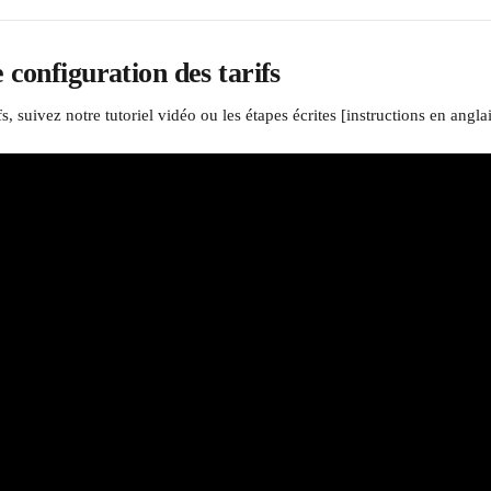
 configuration des tarifs
fs, suivez notre tutoriel vidéo ou les étapes écrites [instructions en anglai