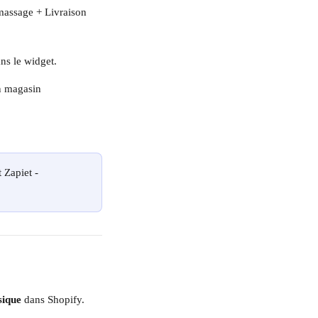
amassage + Livraison 
ans le widget.
en magasin
 Zapiet - 
sique
 dans Shopify.