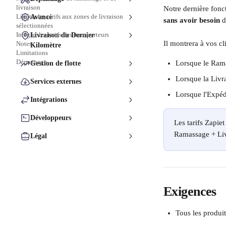
livraison
Notre dernière fonct
Limiter les tarifs aux zones de livraison
Avancé
sans avoir besoin
 d
sélectionnées
Intégrer les tarifs des transporteurs
Livraison du Dernier
Il montrera à vos cl
Notes
Kilomètre
Limitations
Dépannage
Lorsque le Rama
Gestion de flotte
Lorsque la Livra
Services externes
Lorsque l'Expédi
Intégrations
Développeurs
Les tarifs Zapiet
Ramassage + Liv
Légal
Exigences
Tous les produi