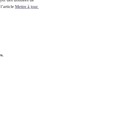
yer des données de 
’article 
Mettre à jour 
es
.