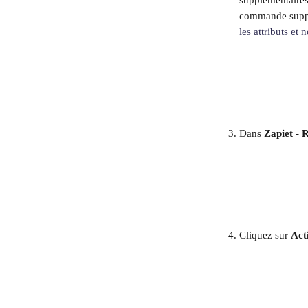
supplémentaires
commande supplé
les attributs et 
Dans 
Zapiet - 
Cliquez sur 
Act
​  