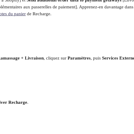
 à Shopify] et 
Send additional order data to payment getaways 
[Envo
mentaires aux passerelles de paiement]. Apprenez-en davantage dans l
notes du panier
 de Recharge.
Ramassage + Livraison
, cliquez sur 
Paramètres
, puis 
Services Extern
iver Recharge
.​