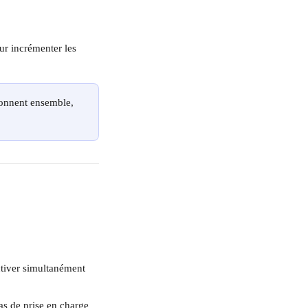
ur incrémenter les 
ionnent ensemble, 
tiver simultanément 
as de prise en charge 