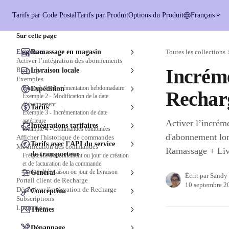
Passer au contenu principal
Tarifs par Code Postal
Tarifs par Produit
Options du Produit
Français
Sur cette page
Exigences
Ramassage en magasin
Toutes les collections
Activer l’intégration des abonnements
Incréme
Recharge
Livraison locale
Exemples
Exemple 1 - Incrémentation hebdomadaire
Expédition
Rechar
Exemple 2 - Modification de la date
d'abonnement
Tarifs
Exemple 3 - Incrémentation de date
antérieure
Activer l’incrém
Intégrations tarifaires
Example 4 - Commandes combinées
d'abonnement lors
Afficher l'historique de commandes
Tarifs avec l'API du service
Modification des commandes
Ramassage + Liv
de transporteur
Fréquence d'abonnement ou jour de création
et de facturation de la commande
Option de livraison ou jour de livraison
Général
Écrit par
Sandy 
Portail client de Recharge
10 septembre 2
Désactiver l'intégration de Recharge
Conception
Subscriptions
Limitations
Thèmes
Dépannage