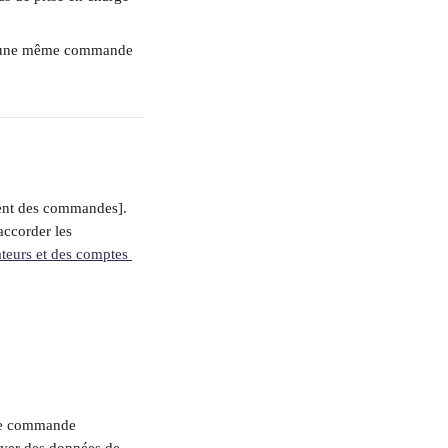
ur une même commande 
ent des commandes].
accorder les 
ateurs et des comptes 
de commande 