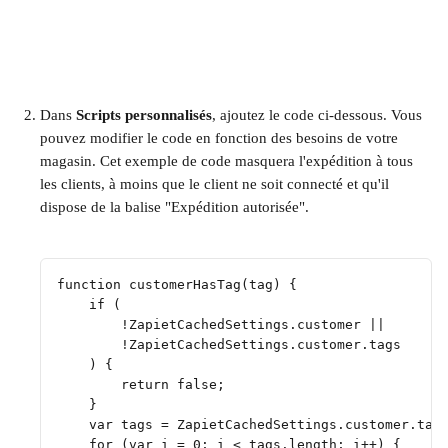
Dans 
Scripts personnalisés
, ajoutez le code ci-dessous. Vous 
pouvez modifier le code en fonction des besoins de votre 
magasin. Cet exemple de code masquera l'expédition à tous 
les clients, à moins que le client ne soit connecté et qu'il 
dispose de la balise "Expédition autorisée".
​ 
function customerHasTag(tag) {
    if (
        !ZapietCachedSettings.customer ||
        !ZapietCachedSettings.customer.tags
    ) {
        return false;
    }
    var tags = ZapietCachedSettings.customer.tag
    for (var i = 0; i < tags.length; i++) {