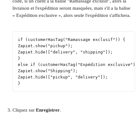
code, si un client a la balise "Ramassage exclusif", alors la 
livraison et l'expédition seront masquées, mais s'il a la balise 
« Expédition exclusive », alors seule l'expédition s'affichera.
if (customerHasTag("Ramassage exclusif")) {
Zapiet.show("pickup");
Zapiet.hide(["delivery", "shipping"]);
} 
else if (customerHasTag("Expédition exclusive"))
Zapiet.show("Shipping");
Zapiet.hide(["pickup", "delivery"]);
}
Cliquez sur 
Enregistrer
.