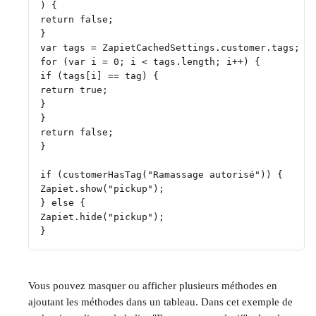
) {
return false;
}
var tags = ZapietCachedSettings.customer.tags;
for (var i = 0; i < tags.length; i++) {
if (tags[i] == tag) {
return true;
}
}
return false;
}
if (customerHasTag("Ramassage autorisé")) {
Zapiet.show("pickup");
} else {
Zapiet.hide("pickup");
}
Vous pouvez masquer ou afficher plusieurs méthodes en 
ajoutant les méthodes dans un tableau. Dans cet exemple de 