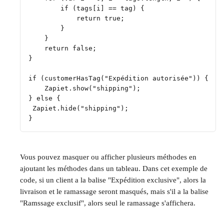
        if (tags[i] == tag) {
            return true;
        }
    }
    return false;
}
if (customerHasTag("Expédition autorisée")) {
    Zapiet.show("shipping");
} else {
 Zapiet.hide("shipping");
}
Vous pouvez masquer ou afficher plusieurs méthodes en 
ajoutant les méthodes dans un tableau. Dans cet exemple de 
code, si un client a la balise "Expédition exclusive", alors la 
livraison et le ramassage seront masqués, mais s'il a la balise 
"Ramssage exclusif", alors seul le ramassage s'affichera.
​ 