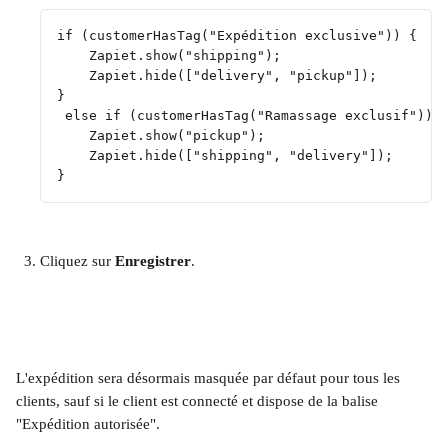
if (customerHasTag("Expédition exclusive")) {
    Zapiet.show("shipping");
    Zapiet.hide(["delivery", "pickup"]);
} 
 else if (customerHasTag("Ramassage exclusif")) 
    Zapiet.show("pickup");
    Zapiet.hide(["shipping", "delivery"]);
}
Cliquez sur 
Enregistrer
.
L'expédition sera désormais masquée par défaut pour tous les 
clients, sauf si le client est connecté et dispose de la balise 
"Expédition autorisée".