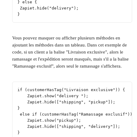
} else {
 Zapiet.hide("delivery");
}
Vous pouvez masquer ou afficher plusieurs méthodes en 
ajoutant les méthodes dans un tableau. Dans cet exemple de 
code, si un client a la balise "Livraison exclusive", alors le 
ramassage et l'expédition seront masqués, mais s'il a la balise 
"Ramassage exclusif", alors seul le ramassage s'affichera.
​ 
if (customerHasTag("Livraison exclusive")) {
    Zapiet.show("delivery ");
    Zapiet.hide(["shipping", "pickup"]);
} 
 else if (customerHasTag("Ramassage exclusif")) 
    Zapiet.show("pickup");
    Zapiet.hide(["shipping", "delivery"]);
}