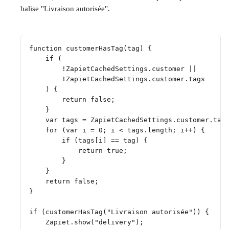
balise "Livraison autorisée".
​ 
function customerHasTag(tag) {
    if (
        !ZapietCachedSettings.customer ||
        !ZapietCachedSettings.customer.tags
    ) {
        return false;
    }
    var tags = ZapietCachedSettings.customer.tag
    for (var i = 0; i < tags.length; i++) {
        if (tags[i] == tag) {
            return true;
        }
    }
    return false;
}
if (customerHasTag("Livraison autorisée")) {
    Zapiet.show("delivery");